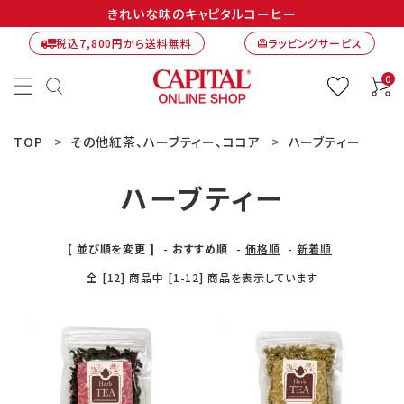
きれいな味のキャピタルコーヒー
税込7,800円から送料無料
ラッピングサービス
card_giftcard
0
TOP
その他紅茶、ハーブティー、ココア
ハーブティー
ハーブティー
[ 並び順を変更 ]
-
おすすめ順
-
価格順
-
新着順
全 [12] 商品中 [1-12] 商品を表示しています
ACCOUNT MENU
ようこそ ゲスト 様