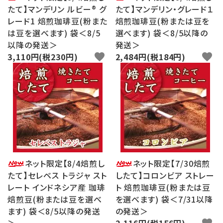
たて】マンデリン ルビー® グ
たて】マンデリン・グレード１
レード1 焙煎珈琲豆(粉また
焙煎珈琲豆(粉または豆を
は豆を選べます) 袋＜8/5
選べます) 袋＜8/5以降の
以降の発送＞
発送＞
3,110円(税230円)
favorite
2,484円(税184円)
favorite
ネット限定【8/4焙煎し
ネット限定【7/30焙煎
たて】セレベス トラジャ スト
したて】コロンビア ストレー
レート インドネシア産 珈琲
ト 焙煎珈琲豆(粉または豆
焙煎豆(粉または豆を選べ
を選べます) 袋＜7/31以降
ます) 袋＜8/5以降の発送
の発送＞