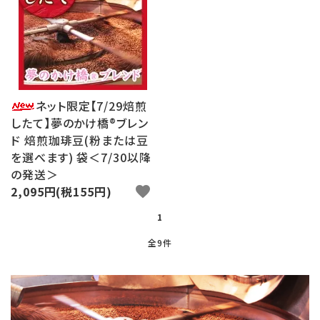
ネット限定【7/29焙煎
したて】夢のかけ橋®ブレン
ド 焙煎珈琲豆(粉または豆
を選べます) 袋＜7/30以降
の発送＞
2,095円(税155円)
favorite
1
全9件