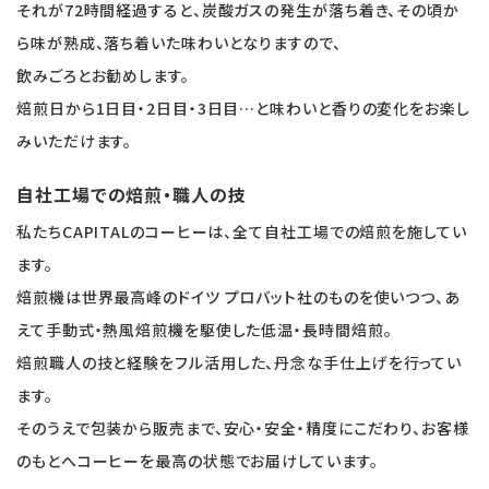
それが72時間経過すると、炭酸ガスの発生が落ち着き、その頃か
ら味が熟成、落ち着いた味わいとなりますので、
飲みごろとお勧めします。
焙煎日から1日目・2日目・3日目…と味わいと香りの変化をお楽し
みいただけます。
自社工場での焙煎・職人の技
私たちCAPITALのコーヒーは、全て自社工場での焙煎を施してい
ます。
焙煎機は世界最高峰のドイツ プロバット社のものを使いつつ、あ
えて手動式・熱風焙煎機を駆使した低温・長時間焙煎。
焙煎職人の技
と経験をフル活用した、丹念な手仕上げを行ってい
ます。
そのうえで包装から販売まで、安心・安全・精度にこだわり、お客様
のもとへコーヒーを最高の状態でお届けしています。