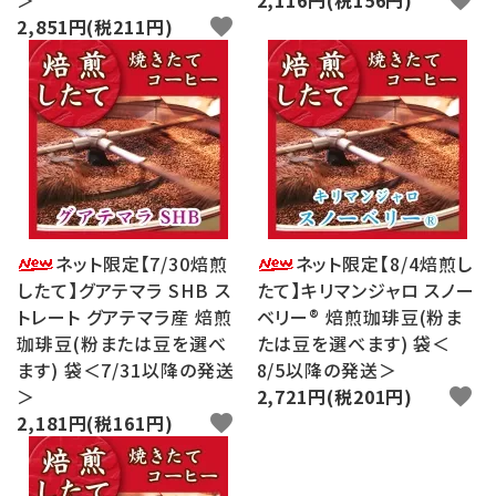
＞
2,116円(税156円)
favorite
2,851円(税211円)
favorite
ネット限定【7/30焙煎
ネット限定【8/4焙煎し
したて】グアテマラ SHB ス
たて】キリマンジャロ スノー
トレート グアテマラ産 焙煎
ベリー® 焙煎珈琲豆(粉ま
珈琲豆(粉または豆を選べ
たは豆を選べます) 袋＜
ます) 袋＜7/31以降の発送
8/5以降の発送＞
＞
2,721円(税201円)
favorite
2,181円(税161円)
favorite