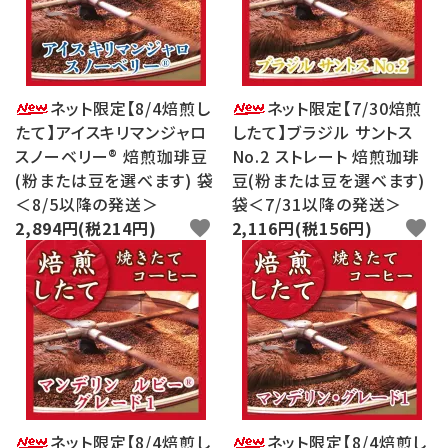
ログイン
新規会員登録
search
ネット限定【8/4焙煎し
ネット限定【7/30焙煎
たて】アイスキリマンジャロ
したて】ブラジル サントス
Category
スノーベリー® 焙煎珈琲豆
No.2 ストレート 焙煎珈琲
(粉または豆を選べます) 袋
豆(粉または豆を選べます)
＜8/5以降の発送＞
袋＜7/31以降の発送＞
Contents
2,894円(税214円)
favorite
2,116円(税156円)
favorite
Information
ネット限定【8/4焙煎し
ネット限定【8/4焙煎し