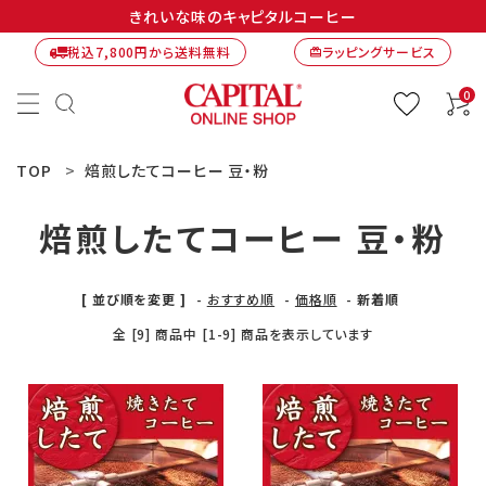
きれいな味のキャピタルコーヒー
税込7,800円から送料無料
ラッピングサービス
card_giftcard
0
TOP
焙煎したてコーヒー 豆・粉
焙煎したてコーヒー 豆・粉
[ 並び順を変更 ]
-
おすすめ順
-
価格順
-
新着順
全 [9] 商品中 [1-9] 商品を表示しています
ACCOUNT MENU
ようこそ ゲスト 様