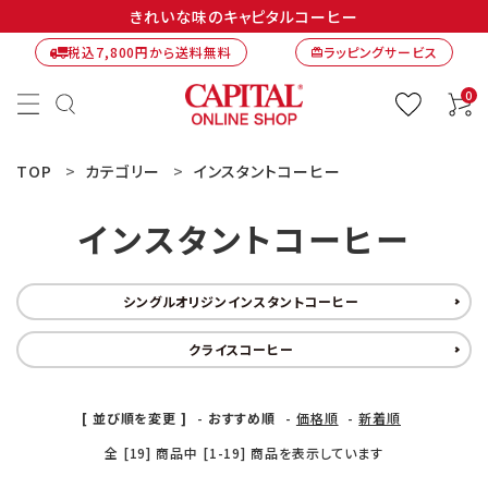
きれいな味のキャピタルコーヒー
税込7,800円から送料無料
ラッピングサービス
card_giftcard
0
TOP
カテゴリー
インスタントコーヒー
インスタントコーヒー
シングルオリジンインスタントコーヒー
クライスコーヒー
[ 並び順を変更 ]
-
おすすめ順
-
価格順
-
新着順
ACCOUNT MENU
ようこそ ゲスト 様
全 [19] 商品中 [1-19] 商品を表示しています