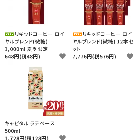
ログイン
新規会員登録
search
リキッドコーヒー ロイ
リキッドコーヒー ロイ
ヤルブレンド(微糖)
ヤルブレンド(微糖) 12本セ
Category
1,000ml 夏季限定
ット
648円(税48円)
favorite
7,776円(税576円)
favorite
Contents
Information
キャピタル ラテベース
500ml
1,728円(税128円)
favorite