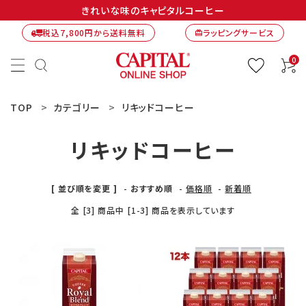
きれいな味のキャピタルコーヒー
税込7,800円から送料無料
ラッピングサービス
card_giftcard
0
TOP
カテゴリー
リキッドコーヒー
リキッドコーヒー
[ 並び順を変更 ]
-
おすすめ順
-
価格順
-
新着順
全 [3] 商品中 [1-3] 商品を表示しています
ACCOUNT MENU
ようこそ ゲスト 様