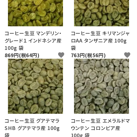
ログイン
新規会員登録
search
コーヒー生豆 マンデリン・
コーヒー生豆 キリマンジャ
グレード１ インドネシア産
ロAA タンザニア産 100g
Category
100g 袋
袋
869円(税64円)
favorite
763円(税56円)
favorite
Contents
Information
コーヒー生豆 グアテマラ
コーヒー生豆 エメラルドマ
SHB グアテマラ産 100g
ウンテン コロンビア産
袋
100g 袋