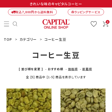
きれいな味のキャピタルコーヒー
税込7,800円から送料無料
ラッピングサービス
card_giftcard
0
TOP
カテゴリー
コーヒー生豆
コーヒー生豆
[ 並び順を変更 ]
-
おすすめ順
-
価格順
-
新着順
全 [5] 商品中 [1-5] 商品を表示しています
ACCOUNT MENU
ようこそ ゲスト 様