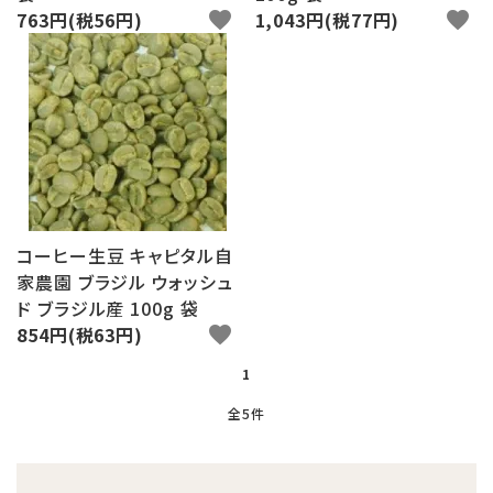
763円(税56円)
favorite
1,043円(税77円)
favorite
コーヒー生豆 キャピタル自
家農園 ブラジル ウォッシュ
ド ブラジル産 100g 袋
854円(税63円)
favorite
1
全5件