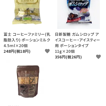
ログイン
新規会員登録
search
冨士 コーヒーファミリー(乳
日新製糖 ガムシロップ ア
Category
脂肪入り) ポーションミルク
イスコーヒー・アイスティー
4.5ｍl×20個
用 ポーションタイプ
Contents
248円(税18円)
favorite
11g×20個
356円(税26円)
favorite
Information