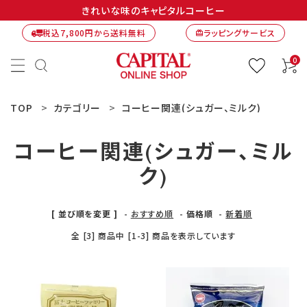
きれいな味のキャピタルコーヒー
税込7,800円から送料無料
ラッピングサービス
card_giftcard
0
TOP
カテゴリー
コーヒー関連(シュガー、ミルク)
コーヒー関連(シュガー、ミル
ク)
[ 並び順を変更 ]
-
おすすめ順
-
価格順
-
新着順
全 [3] 商品中 [1-3] 商品を表示しています
ACCOUNT MENU
ようこそ ゲスト 様