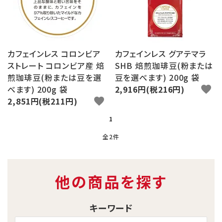
ログイン
新規会員登録
search
カフェインレス コロンビア
カフェインレス グアテマラ
ストレート コロンビア産 焙
SHB 焙煎珈琲豆(粉または
Category
煎珈琲豆(粉または豆を選
豆を選べます) 200g 袋
べます) 200g 袋
2,916円(税216円)
favorite
2,851円(税211円)
favorite
Contents
1
Information
全2件
他の商品を探す
キーワード