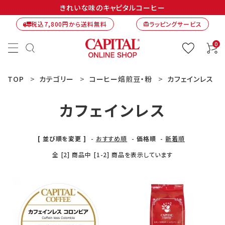
きれいな味のキャピタルコーヒー
税込7,800円から送料無料
ラッピングサービス
card_giftcard
0
TOP
カテゴリー
コーヒー焙煎豆・粉
カフェインレス
カフェインレス
[ 並び順を変更 ]
-
おすすめ順
-
価格順
-
新着順
全 [2] 商品中 [1-2] 商品を表示しています
ACCOUNT MENU
ようこそ ゲスト 様