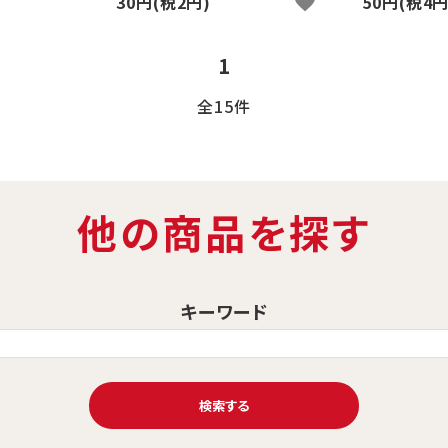
30円(税2円)
favorite
50円(税4円
1
全15件
他の商品を探す
キーワード
検索する