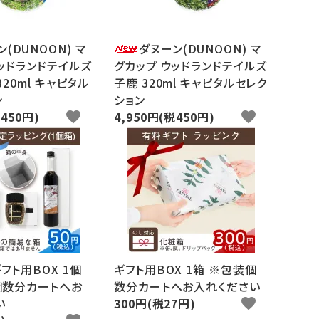
(DUNOON) マ
ダヌーン(DUNOON) マ
ッドランドテイルズ
グカップ ウッドランドテイルズ
320ml キャピタル
子鹿 320ml キャピタルセレク
ン
ション
税450円)
favorite
4,950円(税450円)
favorite
フト用BOX 1個
ギフト用BOX 1箱 ※包装個
個数分カートへお
数分カートへお入れください
い
300円(税27円)
favorite