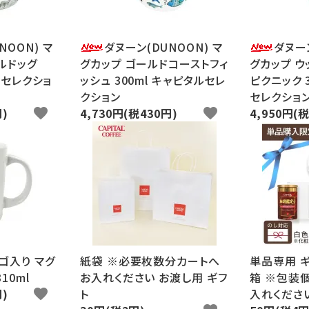
NOON) マ
ダヌーン(DUNOON) マ
ダヌーン
ルドッグ
グカップ ゴールドコーストフィ
グカップ ウ
ルセレクショ
ッシュ 300ml キャピタルセレ
ピクニック 
クション
セレクショ
円)
favorite
4,730円(税430円)
favorite
4,950円(
ゴ入り マグ
紙袋 ※必要枚数分カートへ
単品専用 ギ
10ml
お入れください お渡し用 ギフ
箱 ※包装
円)
favorite
ト
入れくださ