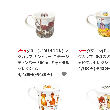
ようこそ ゲスト 様
ログイン
新規会員登録
search
ダヌーン(DUNOON) マ
ダヌーン(DU
Category
グカップ カントリー コテージ
グカップ 海辺の犬 
ティンバー 300ml キャピタル
ャピタルセレクシ
Contents
セレクション
4,730円(税430
4,730円(税430円)
favorite
Information