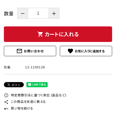
数量
－
＋
カートに入れる
shopping_cart
mail_outline
favorite
お問い合わせ
型番:
12-1103120
特定商取引法に基づく表記 (返品など)
error_outline
この商品を友達に教える
share
買い物を続ける
undo