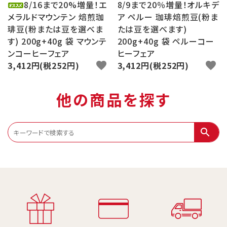
8/16まで20%増量！エ
8/9まで20％増量！オルキデ
メラルドマウンテン 焙煎珈
ア ペルー 珈琲焙煎豆(粉ま
琲豆(粉または豆を選べま
たは豆を選べます)
す) 200g+40g 袋 マウンテ
200g+40g 袋 ペルーコー
ンコーヒーフェア
ヒーフェア
3,412円(税252円)
favorite
3,412円(税252円)
favorite
他の商品を探す
search