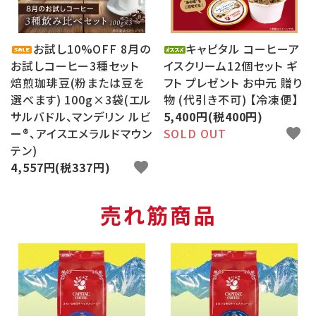
お試し10%OFF 8月の
キャピタル コーヒーア
お試しコーヒー3種セット
イスクリーム12個セット ギ
焙煎珈琲豆(粉または豆を
フト プレゼント お中元 贈り
選べます) 100g×3袋(エル
物 (代引き不可) 【冷凍便】
サルバドル、マンデリン ルビ
5,400円(税400円)
ー®、アイスエメラルドマウン
SOLD OUT
favorite
テン)
4,557円(税337円)
favorite
売れ筋商品