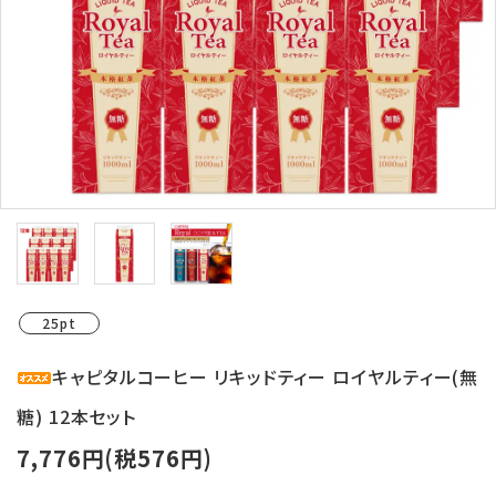
ログイン
新規会員登録
search
Category
Contents
Information
25pt
キャピタルコーヒー リキッドティー ロイヤルティー(無
糖) 12本セット
7,776円(税576円)