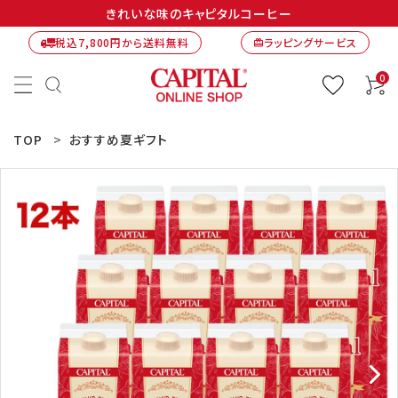
きれいな味のキャピタルコーヒー
税込7,800円から送料無料
ラッピングサービス
card_giftcard
0
TOP
おすすめ夏ギフト
ACCOUNT MENU
ようこそ ゲスト 様