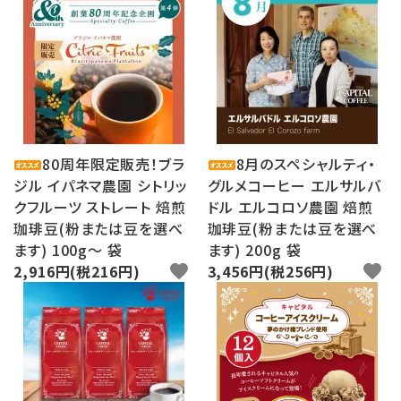
80周年限定販売！ブラ
8月のスペシャルティ・
ジル イパネマ農園 シトリッ
グルメコーヒー エルサルバ
クフルーツ ストレート 焙煎
ドル エルコロソ農園 焙煎
珈琲豆(粉または豆を選べ
珈琲豆(粉または豆を選べ
ます) 100g〜 袋
ます) 200g 袋
2,916円(税216円)
favorite
3,456円(税256円)
favorite