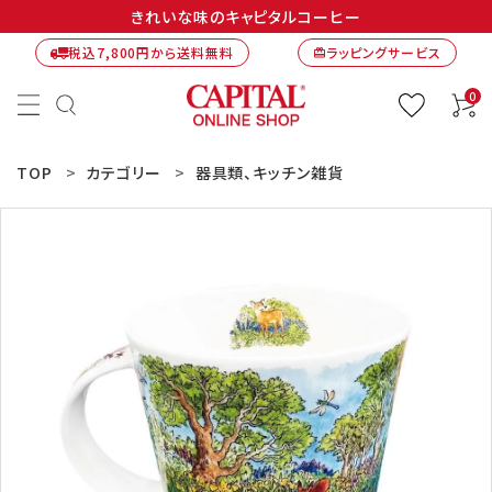
きれいな味のキャピタルコーヒー
税込7,800円から送料無料
ラッピングサービス
card_giftcard
0
TOP
カテゴリー
器具類、キッチン雑貨
ACCOUNT MENU
ようこそ ゲスト 様