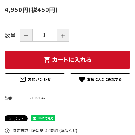
4,950円(税450円)
数量
－
＋
カートに入れる
shopping_cart
mail_outline
favorite
お問い合わせ
型番:
5118147
特定商取引法に基づく表記 (返品など)
error_outline