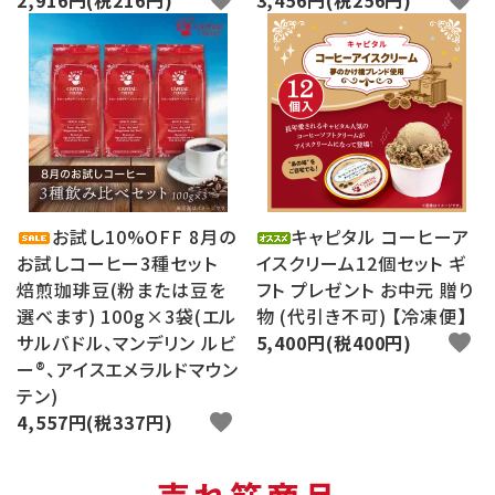
お試し10%OFF 8月の
キャピタル コーヒーア
お試しコーヒー3種セット
イスクリーム12個セット ギ
焙煎珈琲豆(粉または豆を
フト プレゼント お中元 贈り
選べます) 100g×3袋(エル
物 (代引き不可) 【冷凍便】
サルバドル、マンデリン ルビ
5,400円(税400円)
favorite
ー®、アイスエメラルドマウン
テン)
4,557円(税337円)
favorite