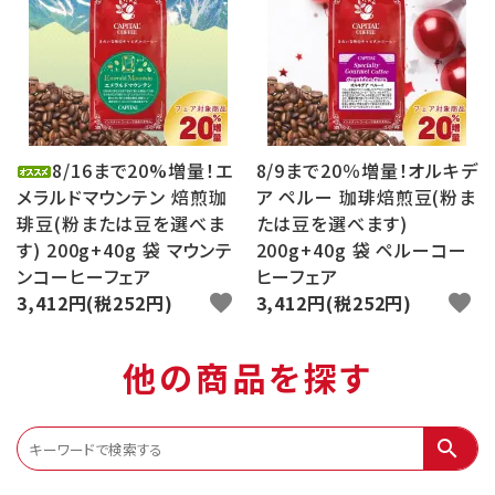
8/16まで20%増量！エ
8/9まで20％増量！オルキデ
メラルドマウンテン 焙煎珈
ア ペルー 珈琲焙煎豆(粉ま
琲豆(粉または豆を選べま
たは豆を選べます)
す) 200g+40g 袋 マウンテ
200g+40g 袋 ペルーコー
ンコーヒーフェア
ヒーフェア
3,412円(税252円)
favorite
3,412円(税252円)
favorite
他の商品を探す
search