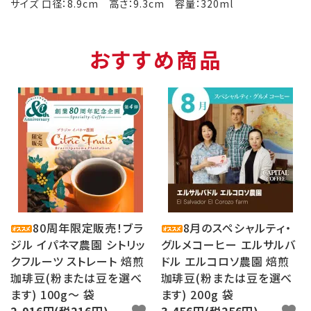
サイズ 口径：8.9cm 高さ：9.3cm 容量：320ml
おすすめ商品
80周年限定販売！ブラ
8月のスペシャルティ・
ジル イパネマ農園 シトリッ
グルメコーヒー エルサルバ
クフルーツ ストレート 焙煎
ドル エルコロソ農園 焙煎
珈琲豆(粉または豆を選べ
珈琲豆(粉または豆を選べ
ます) 100g〜 袋
ます) 200g 袋
2,916円(税216円)
favorite
3,456円(税256円)
favorite