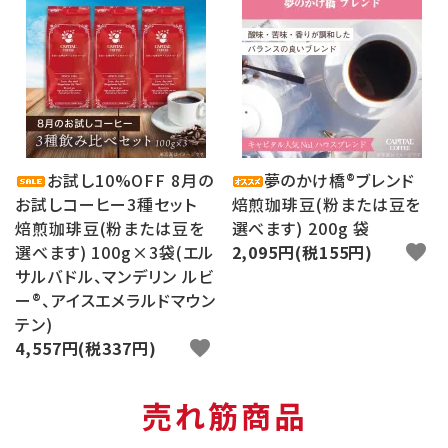
お試し10%OFF 8月の
夢のかけ橋®ブレンド
お試しコーヒー3種セット
焙煎珈琲豆(粉または豆を
焙煎珈琲豆(粉または豆を
選べます) 200g 袋
選べます) 100g×3袋(エル
2,095円(税155円)
favorite
サルバドル、マンデリン ルビ
ー®、アイスエメラルドマウン
テン)
4,557円(税337円)
favorite
売れ筋商品