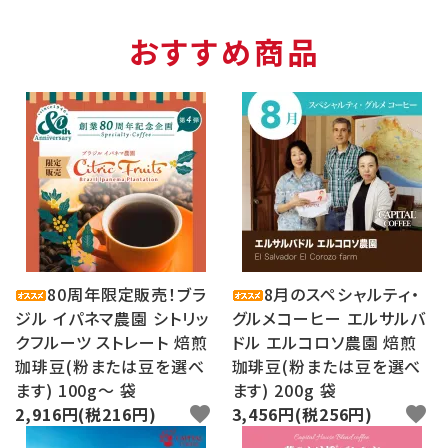
おすすめ商品
80周年限定販売！ブラ
8月のスペシャルティ・
ジル イパネマ農園 シトリッ
グルメコーヒー エルサルバ
クフルーツ ストレート 焙煎
ドル エルコロソ農園 焙煎
珈琲豆(粉または豆を選べ
珈琲豆(粉または豆を選べ
ます) 100g〜 袋
ます) 200g 袋
2,916円(税216円)
favorite
3,456円(税256円)
favorite