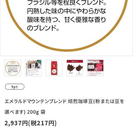
ログイン
新規会員登録
search
Category
Contents
Information
9pt
エメラルドマウンテンブレンド 焙煎珈琲豆(粉または豆を
選べます) 200g 袋
2,937円(税217円)