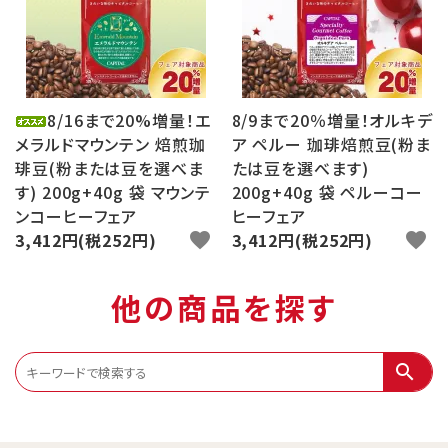
8/16まで20%増量！エ
8/9まで20％増量！オルキデ
メラルドマウンテン 焙煎珈
ア ペルー 珈琲焙煎豆(粉ま
琲豆(粉または豆を選べま
たは豆を選べます)
す) 200g+40g 袋 マウンテ
200g+40g 袋 ペルーコー
ンコーヒーフェア
ヒーフェア
3,412円(税252円)
favorite
3,412円(税252円)
favorite
他の商品を探す
search