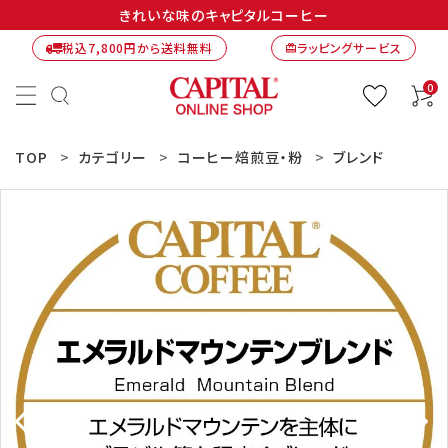
きれいな味のキャピタルコーヒー
税込7,800円から送料無料
ラッピングサービス
card_giftcard
0
TOP
カテゴリー
コーヒー焙煎豆・粉
ブレンド
ACCOUNT MENU
ようこそ ゲスト 様