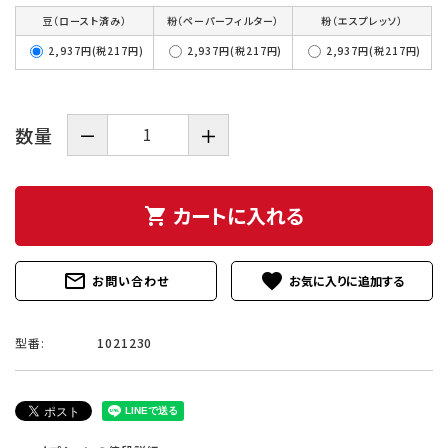
豆（ロースト済み）
粉（ペーパーフィルター）
粉（エスプレッソ）
2,937円(税217円)
2,937円(税217円)
2,937円(税217円)
数量
－
＋
カートに入れる
shopping_cart
mail_outline
favorite
お問い合わせ
型番:
1021230