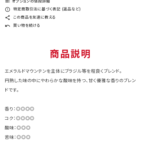
オプションの値段詳細
toc
特定商取引法に基づく表記 (返品など)
error_outline
この商品を友達に教える
share
買い物を続ける
undo
商品説明
エメラルドマウンテンを主体にブラジル等を程良くブレンド。
円熟した味の中にやわらかな酸味を持つ、甘く優雅な香りのブレン
ドです。
香り：◎◎◎◎
コク：◎◎◎◎
酸味：◎◎◎
苦味：◎◎◎