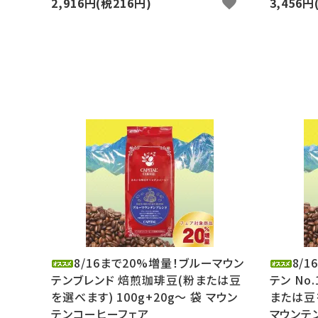
2,916円(税216円)
favorite
3,456円
8/16まで20%増量！ブルーマウン
8/
テンブレンド 焙煎珈琲豆(粉または豆
テン No
を選べます) 100g+20g～ 袋 マウン
または豆を
テンコーヒーフェア
マウンテ