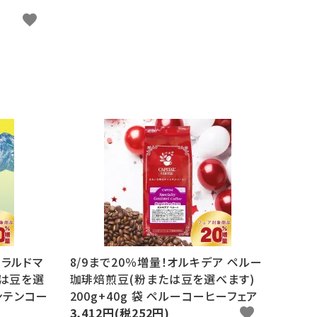
favorite
メラルドマ
8/9まで20％増量！オルキデア ペルー
たは豆を選
珈琲焙煎豆(粉または豆を選べます)
ウンテンコー
200g+40g 袋 ペルーコーヒーフェア
3,412円(税252円)
favorite