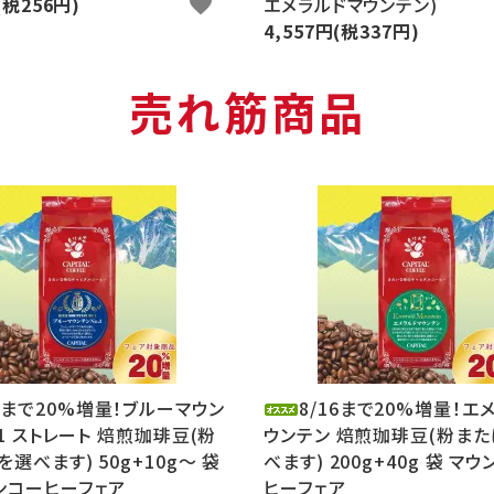
(税256円)
favorite
エメラルドマウンテン)
4,557円(税337円)
売れ筋商品
16まで20%増量！ブルーマウン
8/16まで20%増量！エ
.1 ストレート 焙煎珈琲豆(粉
ウンテン 焙煎珈琲豆(粉ま
選べます) 50g+10g～ 袋
べます) 200g+40g 袋 マ
ンコーヒーフェア
ヒーフェア