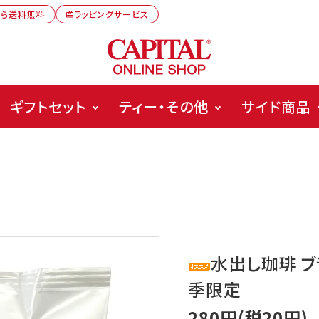
から送料無料
ラッピングサービス
card_giftcard
ギフトセット
ティー・その他
サイド商品
水出し珈琲 ブ
季限定
280円(税20円)