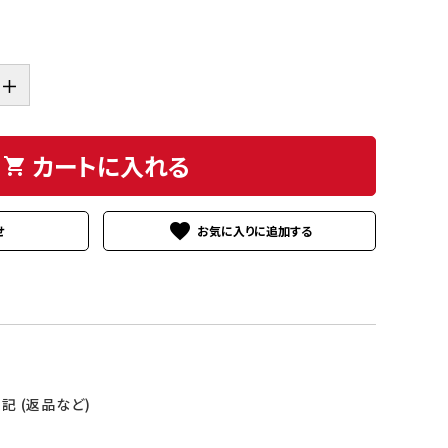
＋
カートに入れる
shopping_cart
favorite
せ
 (返品など)