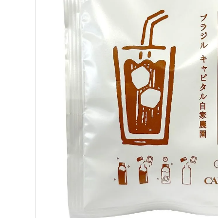
ようこそ ゲスト 様
ログイン
新規会員登録
search
Category
Contents
Information