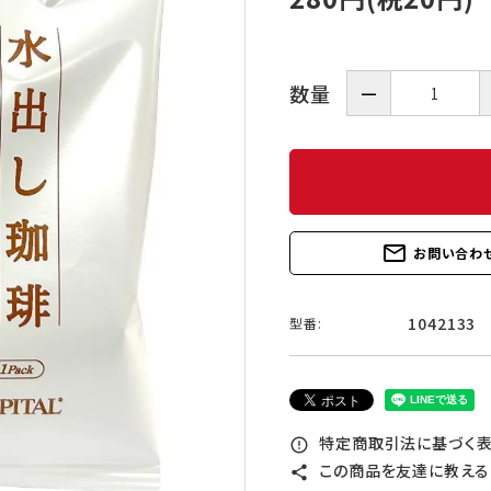
数量
－
mail_outline
お問い合わ
1042133
型番:
特定商取引法に基づく表記
error_outline
この商品を友達に教える
share