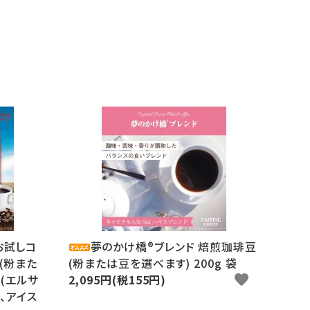
お試しコ
夢のかけ橋®ブレンド 焙煎珈琲豆
(粉また
(粉または豆を選べます) 200g 袋
袋(エルサ
2,095円(税155円)
favorite
、アイス