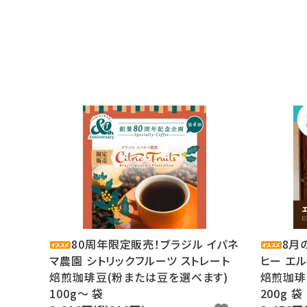
80周年限定販売！ブラジル イパネ
8月
マ農園 シトリックフルーツ ストレート
ヒー エ
焙煎珈琲豆(粉または豆を選べます)
焙煎珈琲
100g〜 袋
200g 袋