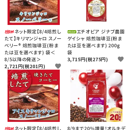
ログイン
新規会員登録
search
ネット限定【8/4焙煎し
エチオピア ジナブ農園
たて】キリマンジャロ スノー
ゲイシャ 焙煎珈琲豆(粉ま
Category
ベリー® 焙煎珈琲豆(粉ま
たは豆を選べます) 200g
たは豆を選べます) 袋＜
袋
8/5以降の発送＞
3,715円(税275円)
favorite
Contents
2,721円(税201円)
favorite
Information
ネット限定【8/4焙煎し
8/9まで20％増量！オルキデ