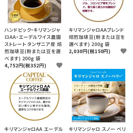
ハンドピック・キリマンジャ
キリマンジャロAAブレンド
ロAA・エーデルワイス農園
焙煎珈琲豆(粉または豆を
ストレート タンザニア産 焙
選べます) 200g 袋
煎珈琲豆(粉または豆を選
2,030円(税150円)
favorite
べます) 200g 袋
4,752円(税352円)
favorite
キリマンジャロAA エーデル
キリマンジャロ スノー ベリ