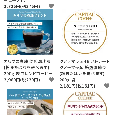
ーヒーフェア
3,726円(税276円)
favorite
カリブの真珠 焙煎珈琲豆
グアテマラ SHB ストレート
(粉または豆を選べます)
グアテマラ産 焙煎珈琲豆
200g 袋 ブレンドコーヒー
(粉または豆を選べます)
2,980円(税220円)
favorite
200g 袋
2,181円(税161円)
favorite