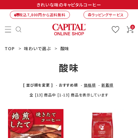
きれいな味のキャピタルコーヒー
税込7,800円から送料無料
ラッピングサービス
card_giftcard
0
TOP
味わいで選ぶ
酸味
酸味
[ 並び順を変更 ]
-
おすすめ順
-
価格順
-
新着順
全 [13] 商品中 [1-13] 商品を表示しています
ACCOUNT MENU
ようこそ ゲスト 様