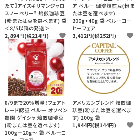
たて】アイスキリマンジャロ
ア ペルー 珈琲焙煎豆(粉ま
スノーベリー® 焙煎珈琲豆
たは豆を選べます)
(粉または豆を選べます) 袋
200g+40g 袋 ペルーコー
＜8/5以降の発送＞
ヒーフェア
2,894円(税214円)
favorite
3,412円(税252円)
favorite
8/9まで20％増量！フェアト
アメリカンブレンド 焙煎珈
レード認証 ペルー オソペン
琲豆(粉または豆を選べま
農園 ゲイシャ 焙煎珈琲豆
す) 200g 袋
(粉または豆を選べます)
1,944円(税144円)
favorite
100g＋20g～ 袋 ペルーコ