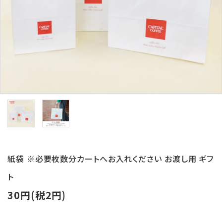
ログイン
新規会員登録
search
Category
Contents
Information
紙袋 ※必要枚数分カートへお入れください お渡し用 ギフ
ト
30円(税2円)