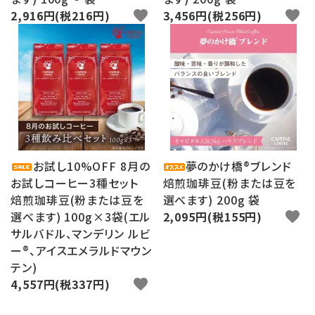
2,916円(税216円)
favorite
3,456円(税256円)
favorite
お試し10%OFF 8月の
夢のかけ橋®ブレンド
お試しコーヒー3種セット
焙煎珈琲豆(粉または豆を
焙煎珈琲豆(粉または豆を
選べます) 200g 袋
選べます) 100g×3袋(エル
2,095円(税155円)
favorite
サルバドル、マンデリン ルビ
ー®、アイスエメラルドマウン
テン)
4,557円(税337円)
favorite