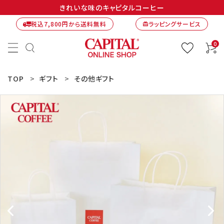
きれいな味のキャピタルコーヒー
税込7,800円から送料無料
ラッピングサービス
card_giftcard
0
TOP
ギフト
その他ギフト
ACCOUNT MENU
ようこそ ゲスト 様