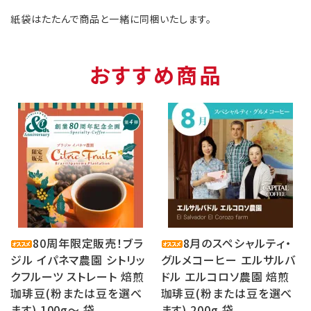
紙袋はたたんで商品と一緒に同梱いたします。
おすすめ商品
80周年限定販売！ブラ
8月のスペシャルティ・
ジル イパネマ農園 シトリッ
グルメコーヒー エルサルバ
クフルーツ ストレート 焙煎
ドル エルコロソ農園 焙煎
珈琲豆(粉または豆を選べ
珈琲豆(粉または豆を選べ
ます) 100g〜 袋
ます) 200g 袋