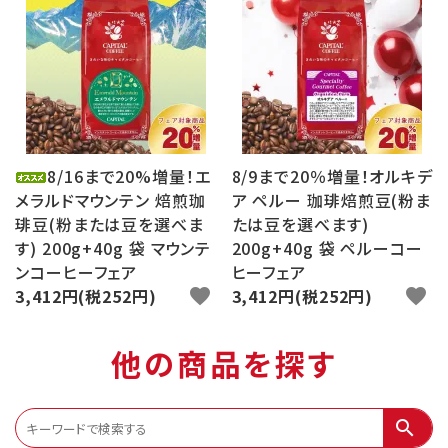
8/16まで20%増量！エ
8/9まで20％増量！オルキデ
メラルドマウンテン 焙煎珈
ア ペルー 珈琲焙煎豆(粉ま
琲豆(粉または豆を選べま
たは豆を選べます)
す) 200g+40g 袋 マウンテ
200g+40g 袋 ペルーコー
ンコーヒーフェア
ヒーフェア
3,412円(税252円)
favorite
3,412円(税252円)
favorite
他の商品を探す
search