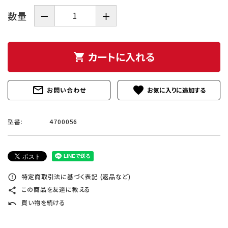
数量
－
＋
カートに入れる
shopping_cart
mail_outline
favorite
お問い合わせ
型番:
4700056
特定商取引法に基づく表記 (返品など)
error_outline
この商品を友達に教える
share
買い物を続ける
undo