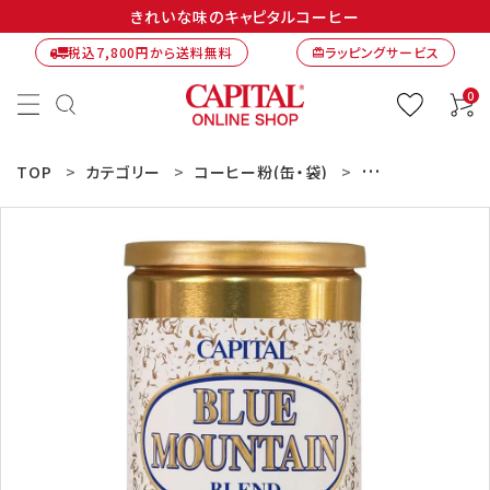
きれいな味のキャピタルコーヒー
税込7,800円から送料無料
ラッピングサービス
card_giftcard
0
TOP
カテゴリー
コーヒー粉(缶・袋)
ブルーマウンテン 1
ACCOUNT MENU
ようこそ ゲスト 様