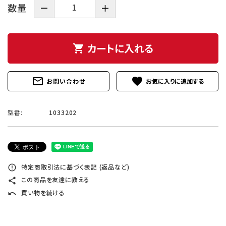
数量
－
＋
カートに入れる
shopping_cart
mail_outline
favorite
お問い合わせ
型番:
1033202
特定商取引法に基づく表記 (返品など)
error_outline
この商品を友達に教える
share
買い物を続ける
undo