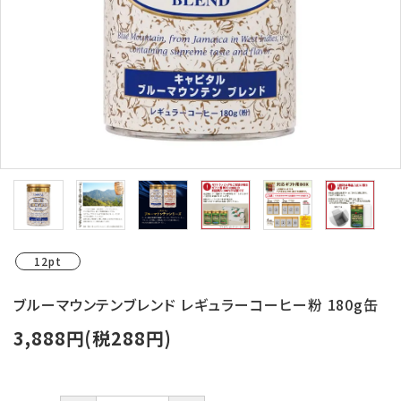
ログイン
新規会員登録
search
Category
Contents
Information
12pt
ブルーマウンテンブレンド レギュラーコーヒー粉 180g缶
3,888円(税288円)