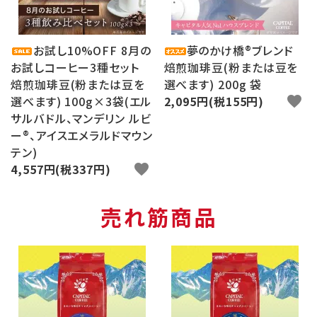
お試し10%OFF 8月の
夢のかけ橋®ブレンド
お試しコーヒー3種セット
焙煎珈琲豆(粉または豆を
焙煎珈琲豆(粉または豆を
選べます) 200g 袋
選べます) 100g×3袋(エル
2,095円(税155円)
favorite
サルバドル、マンデリン ルビ
ー®、アイスエメラルドマウン
テン)
4,557円(税337円)
favorite
売れ筋商品