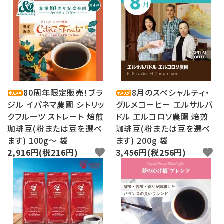
80周年限定販売！ブラ
8月のスペシャルティ・
ジル イパネマ農園 シトリッ
グルメコーヒー エルサルバ
クフルーツ ストレート 焙煎
ドル エルコロソ農園 焙煎
珈琲豆(粉または豆を選べ
珈琲豆(粉または豆を選べ
ます) 100g〜 袋
ます) 200g 袋
2,916円(税216円)
favorite
3,456円(税256円)
favorite